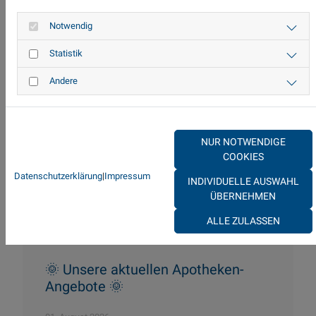
Notwendig
Das könnte Sie auch
Statistik
interessieren
Andere
NUR NOTWENDIGE
COOKIES
Datenschutzerklärung
|
Impressum
INDIVIDUELLE AUSWAHL
ÜBERNEHMEN
ALLE ZULASSEN
🌞 Unsere aktuellen Apotheken-
Angebote 🌞